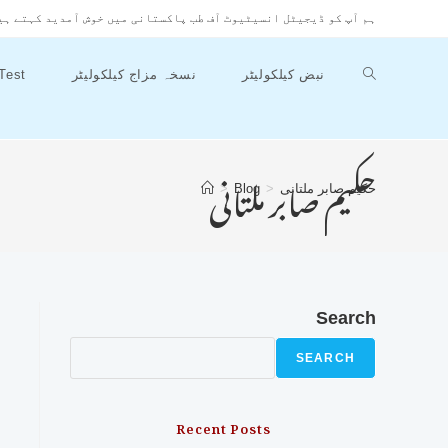
ہم آپ کو ڈیجیٹل انسیٹیوٹ آف طب پاکستانی میں خوش آمدید کہتے ہی
Test
نسخہ مزاج کیلکولیٹر
نبض کیلکولیٹر
حکیم صابر ملتانی
>
Blog
>
حکیم صابر ملتانی
Search
SEARCH
Recent Posts