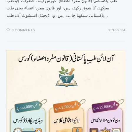
طب پاکستانی (قانون مفرد اعضاء) کورس ایسے حضرات جو طب
سیکھنے کا شوق رکھتے ہیں، اور قانون مفرد اعضاء یعنی طب
پاکستانی سیکھنا چاہتے ہیں، وہ ڈیجیٹل انسیٹیوٹ آف طب…
0 COMMENTS
30/10/2024